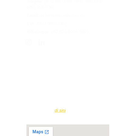
Telepon:
 (061) 80033300/ (061) 80033301/ 
(061) 80033302
Email:
 pt.bprmsm@yahoo.co.id
80033303
Fax: 
(061) 
Whatsapp:
 +62 823-6008-9997
PT BPR Mitra Sumber Makmur
 diawasi 
oleh Otoritas Jasa Keuangan (OJK) serta 
merupakan peserta penjaminan Lembaga 
Penjamin Simpanan (LPS).
Simpanan nasabah dijamin LPS hingga 
Rp2.000.000.000
 per nasabah per bank, 
sesuai ketentuan yang berlaku
Informasi Tingkat Bunga Penjaminan LPS 
dapat diakses 
di sini