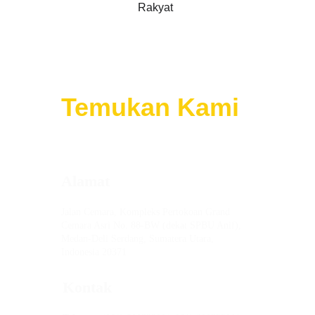
Temukan
Kami 
Alamat
Jalan Cemara, Kompleks Pertokoan Grand 
Cemara Asri No. 88-BW (dekat SPBU Anif), 
Medan-Deli Serdang, Sumatera Utara, 
Indonesia 20371
Kontak