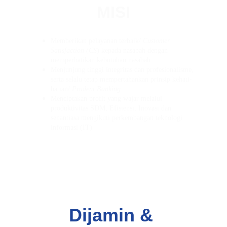
MISI
Memberikan pelayanan terbaik/ 
Customer 
Satisfaction (CS
) kepada nasabah dengan 
memperhatikan kebutuhan nasabah
Menjunjung tinggi integritas dan profesionalisme, 
serta selalu tetap mempertahankan prinsip kehati-
hatian/ 
Prudent Banking
Menciptakan profit yang wajar melalui 
produktivitas SDM, Efisiensi, Inovasi dan 
senantiasa mengikuti perkembangan teknologi 
informasi (IT)
Dijamin & 