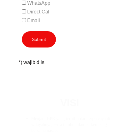
WhatsApp
Direct Call
Email
Submit
*) wajib diisi
VISI
Menjadi BPR yang terpilih dan terpercaya di 
wilayahnya, serta tumbuh dan berkembang 
bersama nasabah