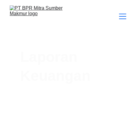
Laporan 
Keuangan
Dalam rangka menyampaikan kondisi
keuangan Bank Perekonomian Rakyat, PT
BPR Mitra Sumber Makmur telah menyusun
Laporan Keuangan Tahunan sesuai dengan
Peraturan Otoritas Jasa Keuangan Nomor
48/POJK.03/2017 tentang Transparansi
Kondisi Keuangan Bank Perkreditan Rakyat.