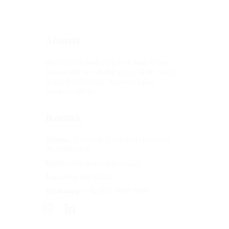
Alamat
Jalan Cemara, Kompleks Pertokoan Grand 
Cemara Asri No. 88-BW (dekat SPBU Anif), 
Medan-Deli Serdang, Sumatera Utara, 
Indonesia 20371
Kontak
Telepon:
 (061) 80033300/ (061) 80033301/ 
(061) 80033302
Email:
 pt.bprmsm@yahoo.co.id
80033303
Fax: 
(061) 
Whatsapp:
 +62 823-6008-9997