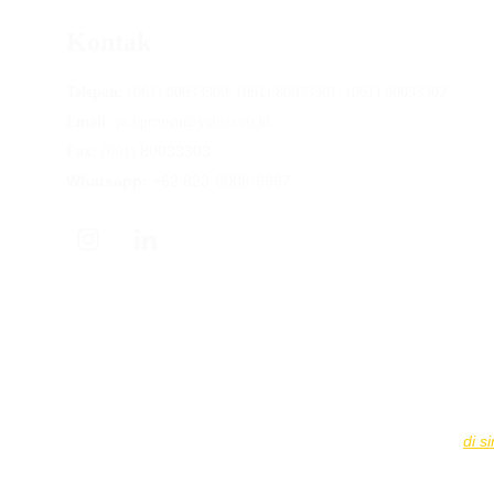
Kontak
Telepon:
 (061) 80033300/ (061) 80033301/ (061) 80033302
Email:
 pt.bprmsm@yahoo.co.id
80033303
Fax: 
(061) 
Whatsapp:
 +62 823-6008-9997
PT BPR Mitra Sumber Makmur
 diawasi oleh Otoritas Jas
Simpanan nasabah dijamin LPS hingga 
Rp2.000.000.000
 pe
Informasi Tingkat Bunga Penjaminan LPS dapat diakses 
di si